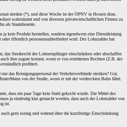
ersonal streikte (*), und diese Woche ist der ÖPNV in Hessen dran.
spolizei wahrnimmt und von diversen privatwirtschaftlichen Firmen zu
hn als Staatsbeamte.
ssen ja kein Produkt herstellen, sondern irgendwem eine Dienstleistung
rt oder öffentlich personennahbefördert wird. Der Lohnzahler hat
cht, das Streikrecht der Lohnempfänger einschränken oder abschaffen
 auch ihm zugute kommt, wenn er von erstrittenen Rechten (Z.B. der
rständlich profitiert.
l nur das Reinigungspersonal der Verkehrsverbünde streiken? Gut,
sterMann von der Straße, wenn er mit der verdreckten Bahn fährt.
nnte, dass ein paar Tage kein Stahl gekocht wurde. Die Mittel des
e muss ja eindeutig klar gemacht werden, dass auch der Lohnzahler von
g ist.
 auch gern zornig und wütend über die kurzfristige Einschränkung