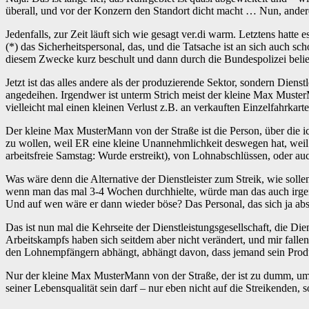
überall, und vor der Konzern den Standort dicht macht … Nun, ande
Jedenfalls, zur Zeit läuft sich wie gesagt ver.di warm. Letztens hatte
(*) das Sicherheitspersonal, das, und die Tatsache ist an sich auch 
diesem Zwecke kurz beschult und dann durch die Bundespolizei belie
Jetzt ist das alles andere als der produzierende Sektor, sondern Dienst
angedeihen. Irgendwer ist unterm Strich meist der kleine Max MusterM
vielleicht mal einen kleinen Verlust z.B. an verkauften Einzelfahrkarte
Der kleine Max MusterMann von der Straße ist die Person, über die i
zu wollen, weil ER eine kleine Unannehmlichkeit deswegen hat, weil
arbeitsfreie Samstag: Wurde erstreikt), von Lohnabschlüssen, oder au
Was wäre denn die Alternative der Dienstleister zum Streik, wie sol
wenn man das mal 3-4 Wochen durchhielte, würde man das auch irgen
Und auf wen wäre er dann wieder böse? Das Personal, das sich ja abs
Das ist nun mal die Kehrseite der Dienstleistungsgesellschaft, die Di
Arbeitskampfs haben sich seitdem aber nicht verändert, und mir falle
den Lohnempfängern abhängt, abhängt davon, dass jemand sein Produkt
Nur der kleine Max MusterMann von der Straße, der ist zu dumm, um z
seiner Lebensqualität sein darf – nur eben nicht auf die Streikenden,