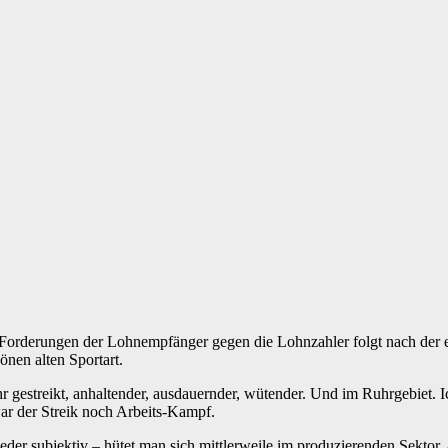
g der Forderungen der Lohnempfänger gegen die Lohnzahler folgt nach d
önen alten Sportart.
 gestreikt, anhaltender, ausdauernder, wütender. Und im Ruhrgebiet. 
r der Streik noch Arbeits-Kampf.
ieder subjektiv – hütet man sich mittlerweile im produzierenden Sektor