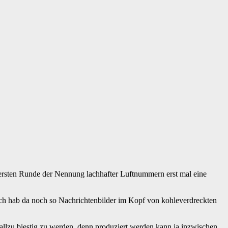
er ersten Runde der Nennung lachhafter Luftnummern erst mal eine
Ich hab da noch so Nachrichtenbilder im Kopf von kohleverdreckten
, allzu biestig zu werden, denn produziert werden kann ja inzwischen