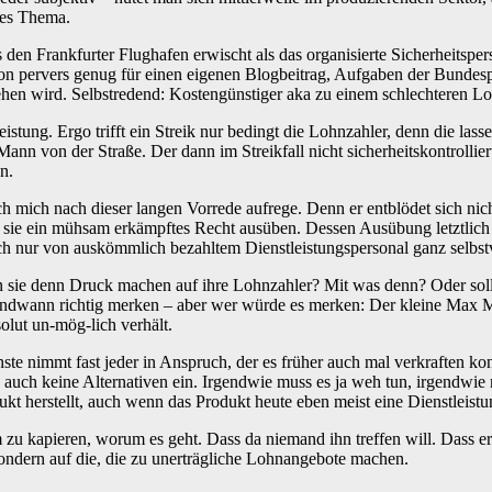
res Thema.
 es den Frankfurter Flughafen erwischt als das organisierte Sicherheitsp
schon pervers genug für einen eigenen Blogbeitrag, Aufgaben der Bunde
hen wird. Selbstredend: Kostengünstiger aka zu einem schlechteren Lo
leistung. Ergo trifft ein Streik nur bedingt die Lohnzahler, denn die la
ann von der Straße. Der dann im Streikfall nicht sicherheitskontrollie
n.
ch mich nach dieser langen Vorrede aufrege. Denn er entblödet sich ni
 sie ein mühsam erkämpftes Recht ausüben. Dessen Ausübung letztlich
ch nur von auskömmlich bezahltem Dienstleistungspersonal ganz selbstve
len sie denn Druck machen auf ihre Lohnzahler? Mit was denn? Oder sol
dwann richtig merken – aber wer würde es merken: Der kleine Max Mu
olut un-mög-lich verhält.
enste nimmt fast jeder in Anspruch, der es früher auch mal verkraften ko
n auch keine Alternativen ein. Irgendwie muss es ja weh tun, irgendwi
 herstellt, auch wenn das Produkt heute eben meist eine Dienstleistun
u kapieren, worum es geht. Dass da niemand ihn treffen will. Dass er
 sondern auf die, die zu unerträgliche Lohnangebote machen.