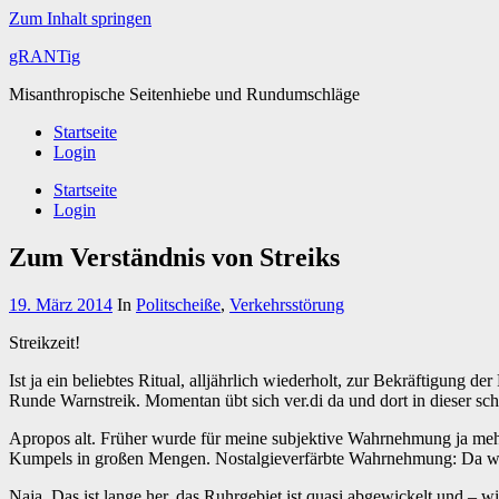
Zum Inhalt springen
gRANTig
Misanthropische Seitenhiebe und Rundumschläge
Startseite
Login
Startseite
Login
Zum Verständnis von Streiks
19. März 2014
In
Politscheiße
,
Verkehrsstörung
Streikzeit!
Ist ja ein beliebtes Ritual, alljährlich wiederholt, zur Bekräftigun
Runde Warnstreik. Momentan übt sich ver.di da und dort in dieser sch
Apropos alt. Früher wurde für meine subjektive Wahrnehmung ja mehr
Kumpels in großen Mengen. Nostalgieverfärbte Wahrnehmung: Da wa
Naja. Das ist lange her, das Ruhrgebiet ist quasi abgewickelt und – w