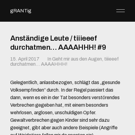
gRANTig
Anständige Leute / tiiieeef
durchatmen… AAAAHHH! #9
15. April 2017
In
Geht mir aus den Augen
,
tiiieeef
durchatmen... AAAAHHH!
Gelegentlich, anlassbezogen, schlägt das „gesunde
Volksempfinden“ durch. In der Regel passiert das
dann, wenn es ein in der Tat besonders verstörendes
Verbrechen gegeben hat, mit einem besonders
wehrlosen, arglosen, unschuldigen Opfer.
Gewaltverbrechen gegen Kinder sind sehr dazu
geeignet, gibt aber auch andere Beispiele (Angriffe