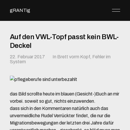
gRANTig
Auf den VWL-Topf passt kein BWL-
Deckel
22. Februar 2017
In
Brett vorm Kopf
,
Fehler im
System
das Bild scrollte heute im blauen (Gesicht-)Buch an mir
vorbei. soweit so gut, nichts einzuwenden.
dass sich in den Kommentaren natürlich auch das
unvermeidliche Rudel Verrückter findet, die nur die
Migrationsbewegungen der letzten drei Jahre dafür