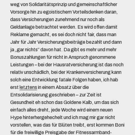
weg von Solidaritätsprinzip und gemeinschaftlicher
Vorsorge hin zu egoistischem Vorteilsdenken daran,
dass Versicherungen zunehmend nur noch als
Geldanlage betrachtet werden. Es wird offen damit
Reklame gemacht, es sei doch nicht fair, dass man
Jahr für Jahr Versicherungsbeiträge bezahlt und dann
ja „gar nichts“ davon hat. Da gibt es mehr und mehr
Bonuszahlungen für nicht in Anspruch genommene
Leistungen – bei der Hausratversicherung ist das noch
relativ unschädlich, bei der Krankenversicherung kann
solch eine Entwicklung fatale Folgen haben, ich hab
erst
letztens
in einem Absatz über die
Entsolidarisierung geschrieben – zur Zeit ist
Gesundheit eh schon das Goldene Kalb, um das sich
einfach alles dreht, jede Woche wird einem neuen
Hype hinterhergehechelt und ich mag mir gar nicht
vorstellen, was das für Blüten treibt, erst kommen Boni
für die freiwillige Preisgabe der Fitnessarmband-